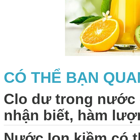
CÓ THỂ BẠN QUA
Clo dư trong nước
nhận biết, hàm lượ
Nước Ion kiềm có t