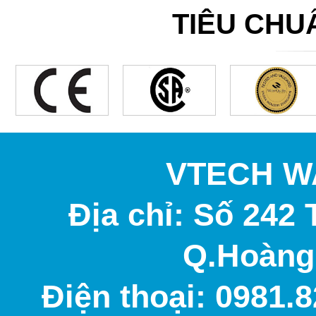
TIÊU CH
VTECH W
Địa chỉ: Số 242 
Q.Hoàng 
Điện thoại: 0981.8