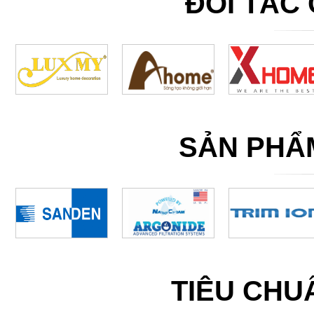
ĐỐI TÁC
SẢN PHẨ
TIÊU CH