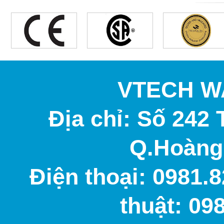
VTECH W
Địa chỉ: Số 242 
Q.Hoàng 
Điện thoại: 0981.8
thuật: 09