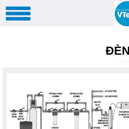
menu
ĐÈN