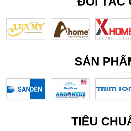
ĐỐI TÁC
SẢN PHẨ
TIÊU CH