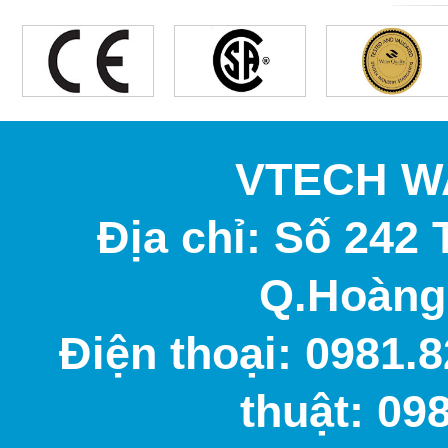
VTECH W
Địa chỉ: Số 242 
Q.Hoàng 
Điện thoại: 0981.8
thuật: 09