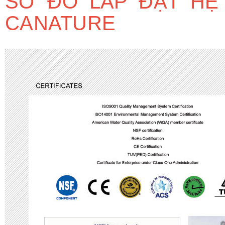
SƠ ĐỒ LẮP ĐẶT HỆ
CANATURE