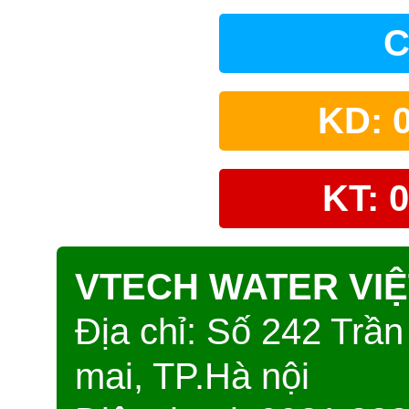
C
KD: 
KT: 
VTECH WATER VI
Địa chỉ: Số 242 Trầ
mai, TP.Hà nội