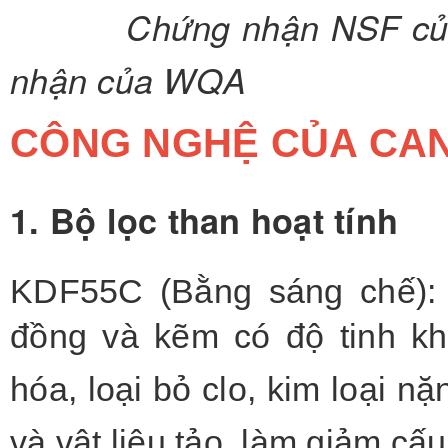
Chứng nhận 
nhận của WQA
CÔNG NGHỆ CỦA CA
1. Bộ lọc than hoạt tính
KDF55C (Bằng sáng chế): 
đồng và kẽm có độ tinh kh
hóa, loại bỏ clo, kim loại nặ
và vật liệu tảo, làm giảm cấ