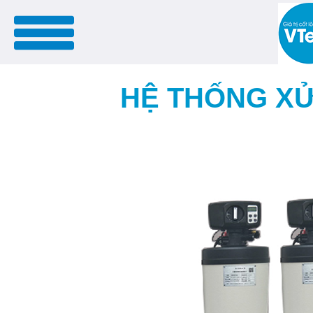
menu
HỆ THỐNG XỬ